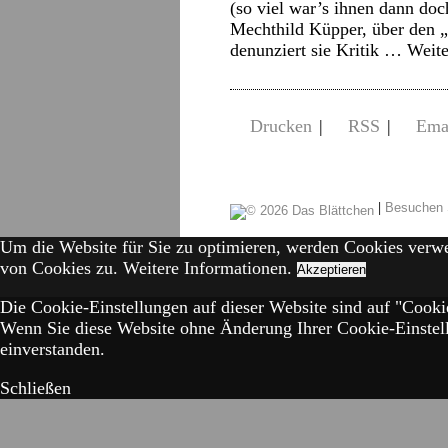
(so viel war’s ihnen dann doc
Mechthild Küpper, über den 
denunziert sie Kritik …
Weite
Drucken
|
RSS
|
Ema
|
Besuchen 
Um die Website für Sie zu optimieren, werden Cookies verw
von Cookies zu.
Weitere Informationen.
Akzeptieren
Die Cookie-Einstellungen auf dieser Website sind auf "Cookie
Wenn Sie diese Website ohne Änderung Ihrer Cookie-Einstell
einverstanden.
Schließen