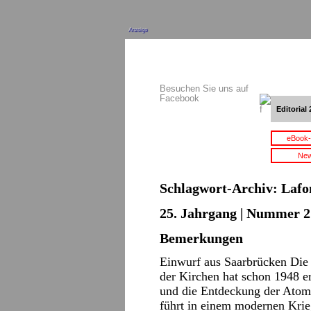
Anzeige
Besuchen Sie uns auf
Facebook
Editorial 
eBook-
New
Schlagwort-Archiv:
Lafo
25. Jahrgang | Nummer 21
Bemerkungen
Einwurf aus Saarbrücken Di
der Kirchen hat schon 1948 er
und die Entdeckung der Atom
führt in einem modernen Krie