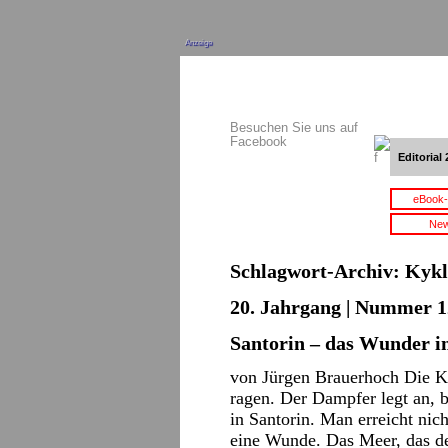
Anzeige
Besuchen Sie uns auf
Facebook
Editorial 
eBook-
New
Schlagwort-Archiv:
Kykl
20. Jahrgang | Nummer 12
Santorin – das Wunder 
von Jürgen Brauerhoch Die K
ragen. Der Dampfer legt an, 
in Santorin. Man erreicht nich
eine Wunde. Das Meer, das 