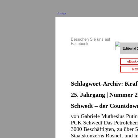
Anzeige
Besuchen Sie uns auf
Facebook
Editorial 
eBook-
New
Schlagwort-Archiv:
Kraf
25. Jahrgang | Nummer 22
Schwedt – der Countdown
von Gabriele Muthesius Puti
PCK Schwedt Das Petrolchem
3000 Beschäftigten, zu über 
Staatskonzerns Rosneft und i