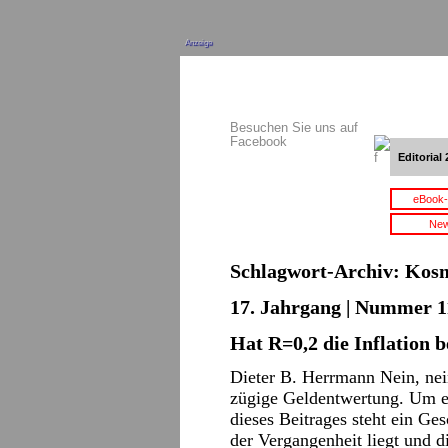
Anzeige
Besuchen Sie uns auf
Facebook
Editorial 
eBook-
New
Schlagwort-Archiv:
Kosm
17. Jahrgang | Nummer 11
Hat R=0,2 die Inflation b
Dieter B. Herrmann Nein, nei
zügige Geldentwertung. Um e
dieses Beitrages steht ein Ge
der Vergangenheit liegt und d