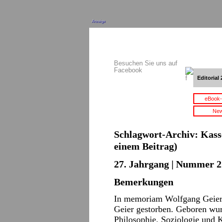
Anzeige
Besuchen Sie uns auf
Facebook
Editorial 
eBook-
New
Schlagwort-Archiv:
Kass
einem Beitrag)
27. Jahrgang | Nummer 2 
Bemerkungen
In memoriam Wolfgang Geie
Geier gestorben. Geboren wurd
Philosophie, Soziologie und K