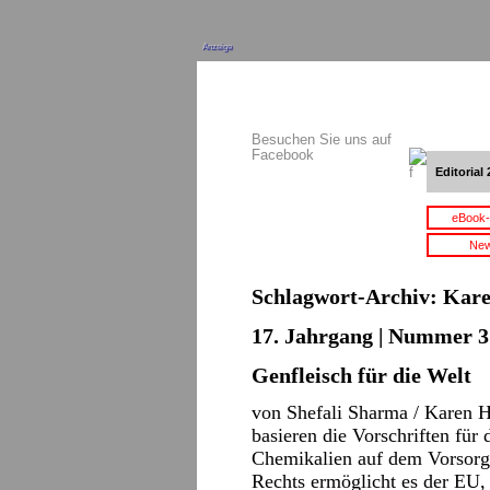
Anzeige
Besuchen Sie uns auf
Facebook
Editorial 
eBook-
New
Schlagwort-Archiv:
Kare
17. Jahrgang | Nummer 3 
Genfleisch für die Welt
von Shefali Sharma / Karen 
basieren die Vorschriften für
Chemikalien auf dem Vorsorge
Rechts ermöglicht es der EU, a