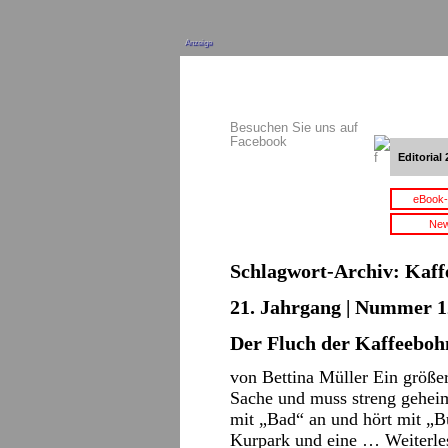
Anzeige
Besuchen Sie uns auf
Facebook
Editorial 
eBook-
New
Schlagwort-Archiv:
Kaff
21. Jahrgang | Nummer 12
Der Fluch der Kaffeeboh
von Bettina Müller Ein größer
Sache und muss streng geheim 
mit „Bad“ an und hört mit „Bu
Kurpark und eine …
Weiterl