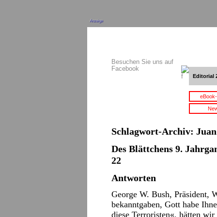
Anzeige
Besuchen Sie uns auf
Facebook
Editorial 
eBook-
New
Schlagwort-Archiv:
Juan
Des Blättchens 9. Jahrgan
22
Antworten
George W. Bush, Präsident, W
bekanntgaben, Gott habe Ihne
diese Terroristen«, hätten wir 