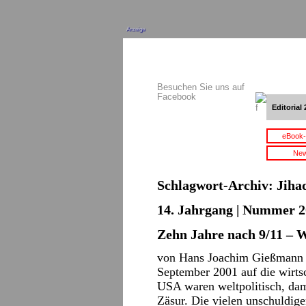
Anzeige
Besuchen Sie uns auf
Facebook
Editorial 
eBook-
New
Schlagwort-Archiv:
Jiha
14. Jahrgang | Nummer 20
Zehn Jahre nach 9/11 – 
von Hans Joachim Gießmann K
September 2001 auf die wirts
USA waren weltpolitisch, dam
Zäsur. Die vielen unschuldig