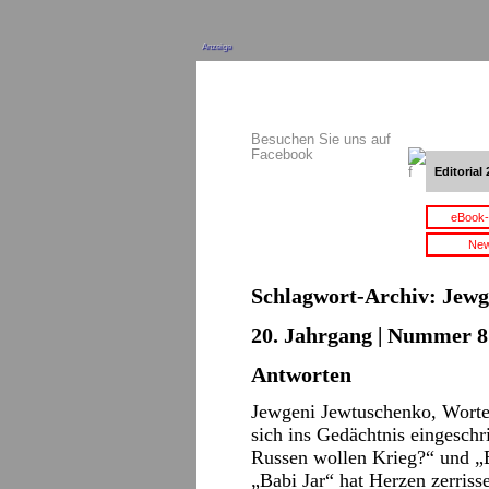
Anzeige
Besuchen Sie uns auf
Facebook
Editorial 
eBook-
New
Schlagwort-Archiv:
Jewg
20. Jahrgang | Nummer 8 
Antworten
Jewgeni Jewtuschenko, Worte
sich ins Gedächtnis eingesch
Russen wollen Krieg?“ und „B
„Babi Jar“ hat Herzen zerris