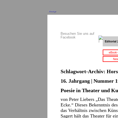
Anzeige
Besuchen Sie uns auf
Facebook
Editorial 
eBook-
New
Schlagwort-Archiv:
Hors
16. Jahrgang | Nummer 1
Poesie in Theater und Ku
von Peter Liebers „Das Theat
Ecke.“ Dieses Bekenntnis des 
das Verhältnis zwischen Kün
Sagert hält das Theater für e