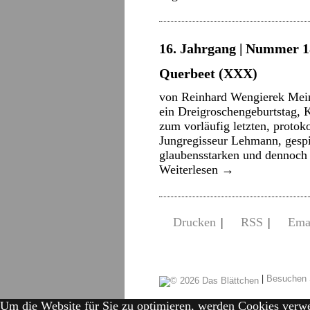
16. Jahrgang | Nummer 18
Querbeet (XXX)
von Reinhard Wengierek Mein
ein Dreigroschengeburtstag, K
zum vorläufig letzten, protoko
Jungregisseur Lehmann, gespi
glaubensstarken und dennoch 
Weiterlesen
→
Drucken
|
RSS
|
Ema
|
Besuchen 
Um die Website für Sie zu optimieren, werden Cookies verw