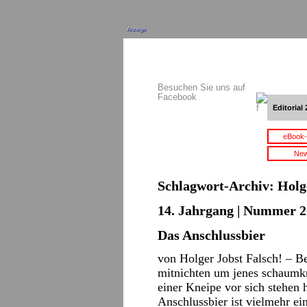
Anzeige
Besuchen Sie uns auf
Facebook
Editorial 
eBook-
New
Schlagwort-Archiv:
Holg
14. Jahrgang | Nummer 20
Das Anschlussbier
von Holger Jobst Falsch! – B
mitnichten um jenes schaumk
einer Kneipe vor sich stehen 
Anschlussbier ist vielmehr e