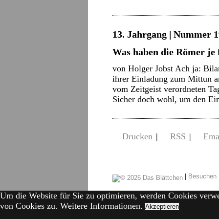
13. Jahrgang | Nummer 1
Was haben die Römer je 
von Holger Jobst Ach ja: Bil
ihrer Einladung zum Mittun an
vom Zeitgeist verordneten Tag
Sicher doch wohl, um den E
Drucken
|
RSS
|
Ema
|
Besuchen 
Um die Website für Sie zu optimieren, werden Cookies verw
von Cookies zu.
Weitere Informationen.
Akzeptieren