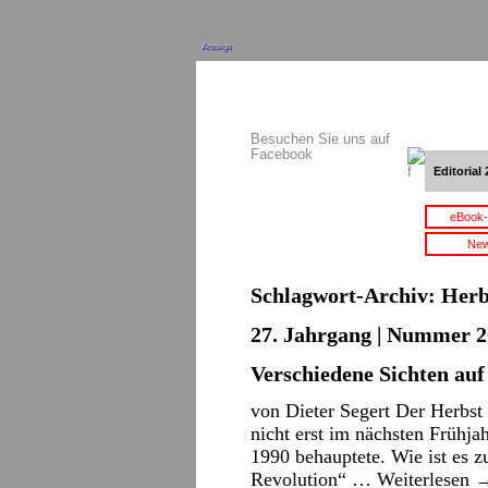
Anzeige
Besuchen Sie uns auf
Facebook
Editorial 
eBook-
New
Schlagwort-Archiv:
Herb
27. Jahrgang | Nummer 2
Verschiedene Sichten auf
von Dieter Segert Der Herbst
nicht erst im nächsten Frühj
1990 behauptete. Wie ist es
Revolution“ …
Weiterlesen