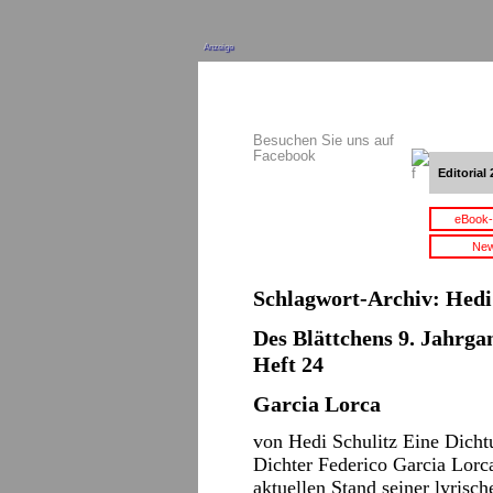
Anzeige
Besuchen Sie uns auf
Facebook
Editorial 
eBook-
New
Schlagwort-Archiv:
Hedi
Des Blättchens 9. Jahrga
Heft 24
Garcia Lorca
von Hedi Schulitz Eine Dicht
Dichter Federico Garcia Lorca
aktuellen Stand seiner lyrisc