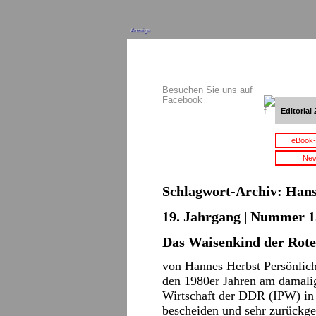
Anzeige
Besuchen Sie uns auf
Facebook
Editorial 
eBook-
New
Schlagwort-Archiv:
Hans
19. Jahrgang | Nummer 15
Das Waisenkind der Rote
von Hannes Herbst Persönlich
den 1980er Jahren am damalige
Wirtschaft der DDR (IPW) in 
bescheiden und sehr zurückg