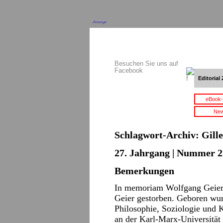
Anzeige
Besuchen Sie uns auf
Facebook
Editorial 
eBook-
New
Schlagwort-Archiv:
Gill
27. Jahrgang | Nummer 2 
Bemerkungen
In memoriam Wolfgang Geie
Geier gestorben. Geboren wurd
Philosophie, Soziologie und K
an der Karl-Marx-Universität