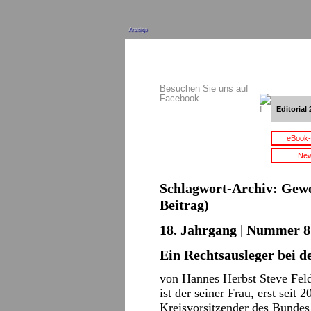
Anzeige
Besuchen Sie uns auf
Facebook
Editorial 
eBook-
New
Schlagwort-Archiv:
Gewe
Beitrag)
18. Jahrgang | Nummer 8 
Ein Rechtsausleger bei d
von Hannes Herbst Steve Fel
ist der seiner Frau, erst seit
Kreisvorsitzender des Bundes