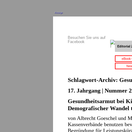
Anzeige
Besuchen Sie uns auf
Facebook
Editorial 
eBook-
New
Schlagwort-Archiv:
Gesu
17. Jahrgang | Nummer 22
Gesundheitsarmut bei K
Demografischer Wandel t
von Albrecht Goeschel und M
Kassenverbände benutzen bev
Begründung für Leistungskür