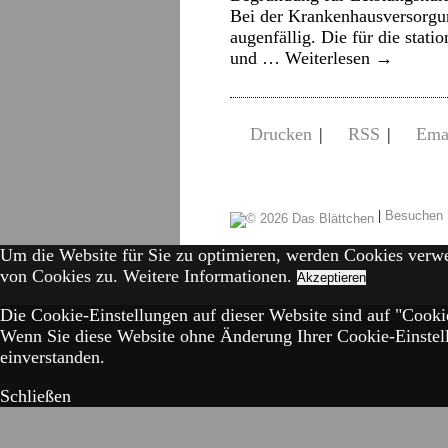
Bei der Krankenhausversorgun
augenfällig. Die für die stati
und …
Weiterlesen
→
Drucken
|
RSS
|
Ema
|
Besuchen 
Um die Website für Sie zu optimieren, werden Cookies verw
von Cookies zu.
Weitere Informationen.
Akzeptieren
Die Cookie-Einstellungen auf dieser Website sind auf "Cookie
Wenn Sie diese Website ohne Änderung Ihrer Cookie-Einstell
einverstanden.
Schließen