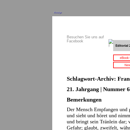
Anzeige
Besuchen Sie uns auf
Facebook
Editorial 
eBook-
New
Schlagwort-Archiv:
Fran
21. Jahrgang | Nummer 6 
Bemerkungen
Der Mensch Empfangen und g
und sieht und höret und nimmt
und bringt sein Tränlein dar; 
Gefahr; glaubt, zweifelt, wäh