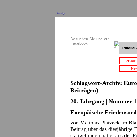
Anzeige
Besuchen Sie uns auf
Facebook
Editorial 
eBook-
New
Schlagwort-Archiv:
Euro
Beiträgen)
20. Jahrgang | Nummer 15
Europäische Friedensord
von Matthias Platzeck Im Bl
Beitrag über das diesjährige
stattgefunden hatte, aus der