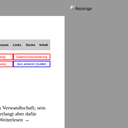
Anzeige
essum
Links
Suche
Inhalt
lung
Datenschutzerklärung
bung
Aus anderen Quellen
n Verwandtschaft; sein
rlangt aber dafür
Weiterlesen
→