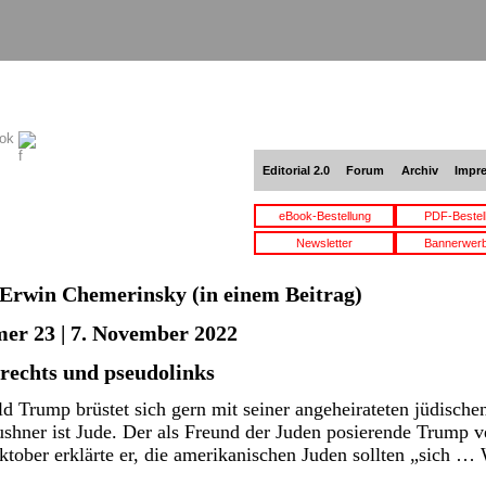
ook
Editorial 2.0
Forum
Archiv
Impr
eBook-Bestellung
PDF-Bestel
Newsletter
Bannerwer
Erwin Chemerinsky
(in einem Beitrag)
er 23 | 7. November 2022
rechts und pseudolinks
 Trump brüstet sich gern mit seiner angeheirateten jüdische
hner ist Jude. Der als Freund der Juden posierende Trump ve
tober erklärte er, die amerikanischen Juden sollten „sich …