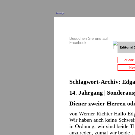
Anzeige
Besuchen Sie uns auf
Facebook
Editorial 
eBook-
New
Schlagwort-Archiv:
Edga
14. Jahrgang | Sonderaus
Diener zweier Herren od
von Werner Richter Hallo Edga
Wir haben auch keine Schwei
in Ordnung, wir sind beide T
anzureden, zumal wir beide