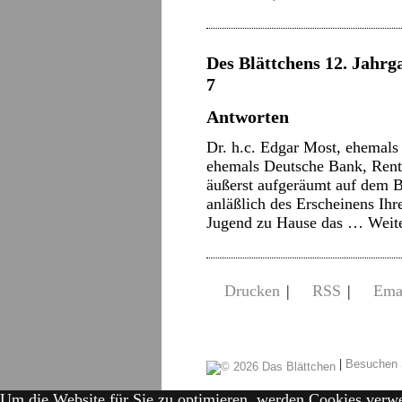
Des Blättchens 12. Jahrga
7
Antworten
Dr. h.c. Edgar Most, ehemals
ehemals Deutsche Bank, Rentn
äußerst aufgeräumt auf dem 
anläßlich des Erscheinens Ihr
Jugend zu Hause das …
Weit
Drucken
|
RSS
|
Ema
|
Besuchen 
Um die Website für Sie zu optimieren, werden Cookies verw