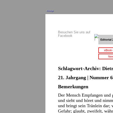
Anzeige
Besuchen Sie uns auf
Facebook
Editorial 
eBook-
New
Schlagwort-Archiv:
Diet
21. Jahrgang | Nummer 6 
Bemerkungen
Der Mensch Empfangen und g
und sieht und höret und nimmt
und bringt sein Tränlein dar; 
Gefahr; glaubt, zweifelt, wäh