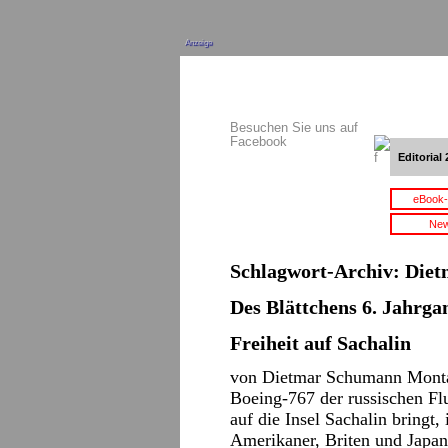
Anzeige
Besuchen Sie uns auf
Facebook
Editorial 
eBook-
New
Schlagwort-Archiv:
Diet
Des Blättchens 6. Jahrgan
Freiheit auf Sachalin
von Dietmar Schumann Montag
Boeing-767 der russischen Fl
auf die Insel Sachalin bringt, 
Amerikaner, Briten und Japa