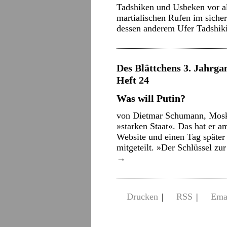
Tadshiken und Usbeken vor al
martialischen Rufen im siche
dessen anderem Ufer Tadshik
Des Blättchens 3. Jahrgan
Heft 24
Was will Putin?
von Dietmar Schumann, Mosk
»starken Staat«. Das hat er a
Website und einen Tag später
mitgeteilt. »Der Schlüssel z
→
Drucken
|
RSS
|
Ema