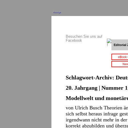
Anzeige
Besuchen Sie uns auf
Facebook
Editorial 
eBook-
New
Schlagwort-Archiv:
Deut
20. Jahrgang | Nummer 16
Modellwelt und monetäre
von Ulrich Busch Theorien än
sich selbst heraus infrage ges
irgendwann nicht mehr in der 
korrekt abzubilden und über