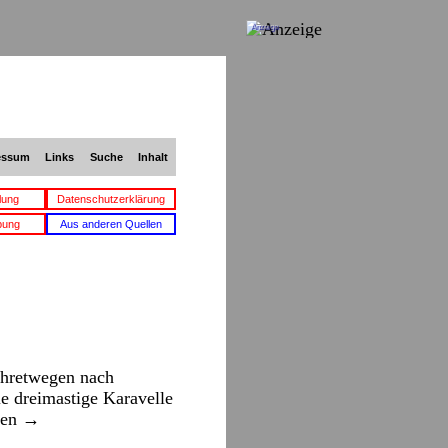
Anzeige
essum
Links
Suche
Inhalt
lung
Datenschutzerklärung
bung
Aus anderen Quellen
ihretwegen nach
e dreimastige Karavelle
sen
→