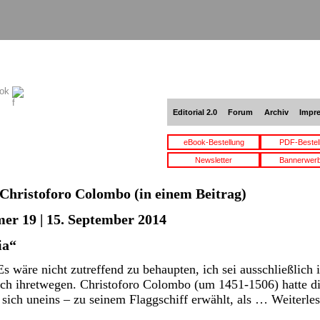
ook
Editorial 2.0
Forum
Archiv
Impr
eBook-Bestellung
PDF-Bestel
Newsletter
Bannerwer
Christoforo Colombo
(in einem Beitrag)
er 19 | 15. September 2014
ia“
wäre nicht zutreffend zu behaupten, ich sei ausschließlich 
uch ihretwegen. Christoforo Colombo (um 1451-1506) hatte di
 sich uneins – zu seinem Flaggschiff erwählt, als …
Weiterle