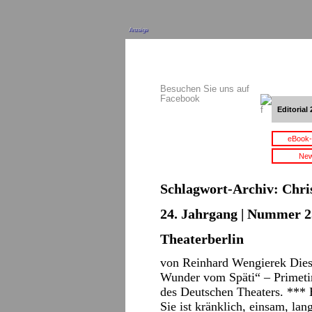
Anzeige
Besuchen Sie uns auf
Facebook
Editorial 
eBook-
New
Schlagwort-Archiv:
Chri
24. Jahrgang | Nummer 2
Theaterberlin
von Reinhard Wengierek Dies
Wunder vom Späti“ – Primeti
des Deutschen Theaters. ***
Sie ist kränklich, einsam, la