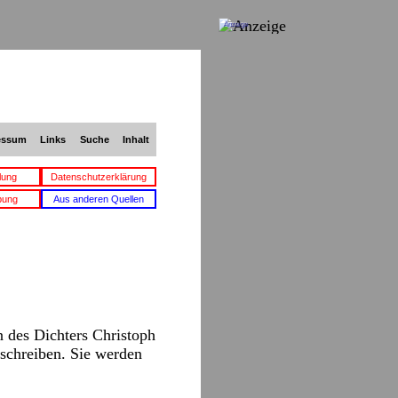
Anzeige
essum
Links
Suche
Inhalt
lung
Datenschutzerklärung
bung
Aus anderen Quellen
 des Dichters Christoph
 schreiben. Sie werden