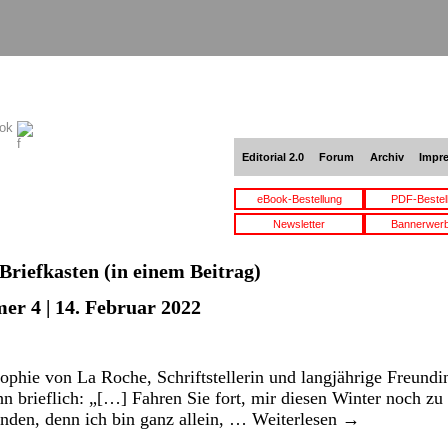
ook
Editorial 2.0
Forum
Archiv
Impr
eBook-Bestellung
PDF-Bestel
Newsletter
Bannerwer
Briefkasten
(in einem Beitrag)
er 4 | 14. Februar 2022
hie von La Roche, Schriftstellerin und langjährige Freundin
hn brieflich: „[…] Fahren Sie fort, mir diesen Winter noch zu
nden, denn ich bin ganz allein, …
Weiterlesen
→