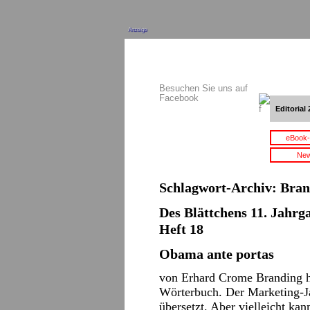
Anzeige
Besuchen Sie uns auf
Facebook
Editorial 
eBook-
New
Schlagwort-Archiv:
Bran
Des Blättchens 11. Jahrga
Heft 18
Obama ante portas
von Erhard Crome Branding he
Wörterbuch. Der Marketing-Ja
übersetzt. Aber vielleicht ka