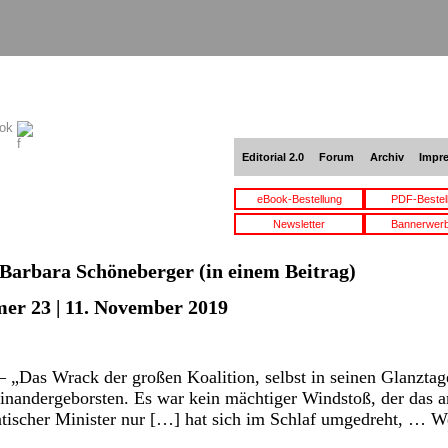
ook
Editorial 2.0
Forum
Archiv
Impr
eBook-Bestellung
PDF-Bestel
Newsletter
Bannerwer
Barbara Schöneberger
(in einem Beitrag)
er 23 | 11. November 2019
 „Das Wrack der großen Koalition, selbst in seinen Glanztag
useinandergeborsten. Es war kein mächtiger Windstoß, der das 
atischer Minister nur […] hat sich im Schlaf umgedreht, …
We