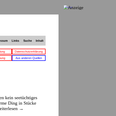
Anzeige
essum
Links
Suche
Inhalt
lung
Datenschutzerklärung
bung
Aus anderen Quellen
en kein seetüchtiges
arme Ding in Stücke
iterlesen
→