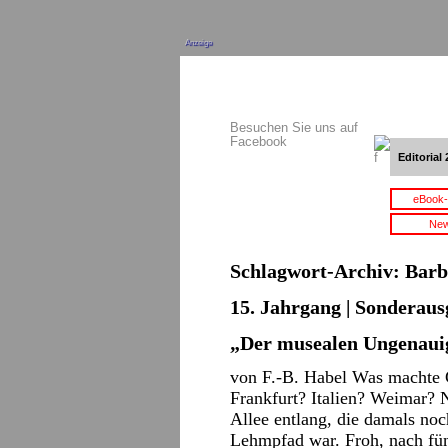
Anzeige
Besuchen Sie uns auf
Facebook
Editorial 
eBook-
New
Schlagwort-Archiv:
Barb
15. Jahrgang | Sonderaus
„Der musealen Ungenaui
von F.-B. Habel Was machte 
Frankfurt? Italien? Weimar? 
Allee entlang, die damals no
Lehmpfad war. Froh, nach f