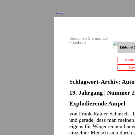
Anzeige
Besuchen Sie uns auf
Facebook
Editorial 
eBook-
New
Schlagwort-Archiv:
Auto
19. Jahrgang | Nummer 2
Explodierende Ampel
von Frank-Rainer Schurich „D
und gerade, dass man meinen 
eigens für Wagenrennen bauen
einzelner Mensch sich durch 