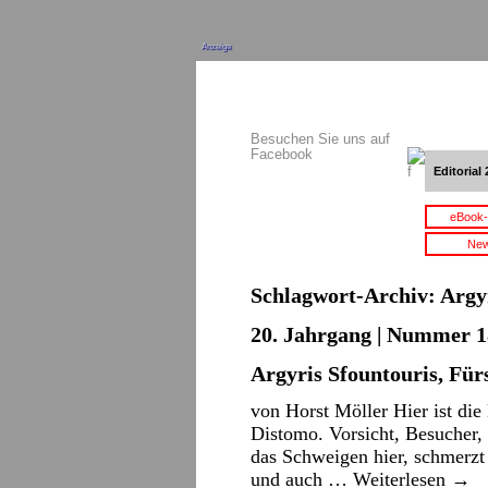
Anzeige
Besuchen Sie uns auf
Facebook
Editorial 
eBook-
New
Schlagwort-Archiv:
Argy
20. Jahrgang | Nummer 18
Argyris Sfountouris, Fü
von Horst Möller Hier ist die E
Distomo. Vorsicht, Besucher, 
das Schweigen hier, schmerzt
und auch …
Weiterlesen
→