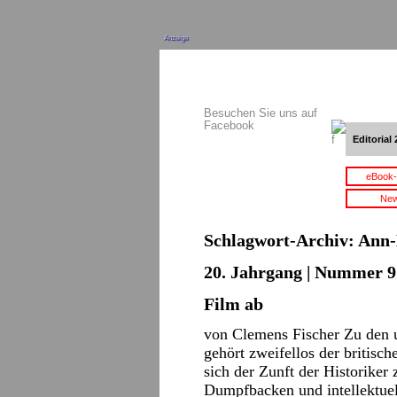
Anzeige
Besuchen Sie uns auf
Facebook
Editorial 
eBook-
New
Schlagwort-Archiv:
Ann-
20. Jahrgang | Nummer 9 
Film ab
von Clemens Fischer Zu den u
gehört zweifellos der britisch
sich der Zunft der Historiker
Dumpfbacken und intellektuel