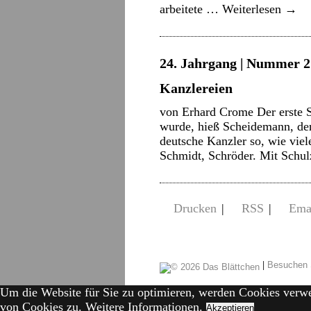
arbeitete …
Weiterlesen
→
24. Jahrgang | Nummer 21
Kanzlereien
von Erhard Crome Der erste S
wurde, hieß Scheidemann, der
deutsche Kanzler so, wie viel
Schmidt, Schröder. Mit Schul
Drucken
|
RSS
|
Ema
|
Besuchen 
Um die Website für Sie zu optimieren, werden Cookies verw
von Cookies zu.
Weitere Informationen.
Akzeptieren