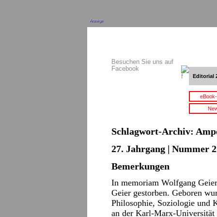
Anzeige
Besuchen Sie uns auf
Facebook
Editorial 
eBook-
New
Schlagwort-Archiv:
Ampe
27. Jahrgang | Nummer 2 
Bemerkungen
In memoriam Wolfgang Geie
Geier gestorben. Geboren wurd
Philosophie, Soziologie und K
an der Karl-Marx-Universität