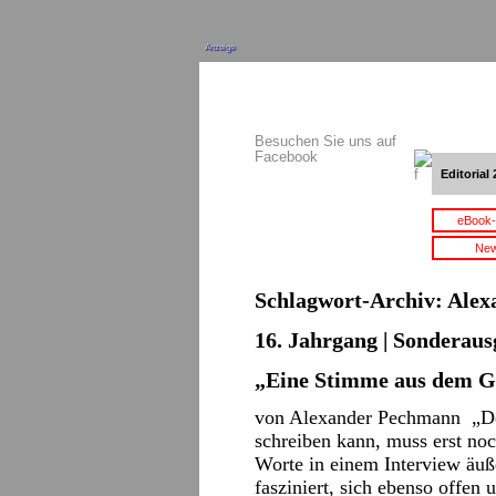
Anzeige
Besuchen Sie uns auf
Facebook
Editorial 
eBook-
New
Schlagwort-Archiv:
Alex
16. Jahrgang | Sonderaus
„Eine Stimme aus dem 
von Alexander Pechmann „Der
schreiben kann, muss erst no
Worte in einem Interview äu
fasziniert, sich ebenso offen