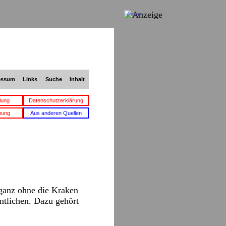
Anzeige
essum
Links
Suche
Inhalt
lung
Datenschutzerklärung
bung
Aus anderen Quellen
 ganz ohne die Kraken
ntlichen. Dazu gehört