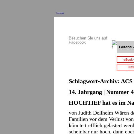
Anzeige
Besuchen Sie uns auf
Facebook
Editorial 
eBook-
New
Schlagwort-Archiv:
ACS
14. Jahrgang | Nummer 4 
HOCHTIEF hat es im N
von Judith Dellheim Wären da
Familien vor dem Verlust von
könnte trefflich gelästert we
scheinbar nur hoch, dann ebe