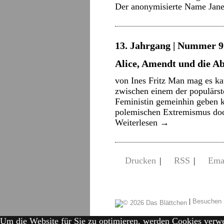
Der anonymisierte Name Jan
13. Jahrgang | Nummer 9 
Alice, Amendt und die A
von Ines Fritz Man mag es kau
zwischen einem der populärst
Feministin gemeinhin geben k
polemischen Extremismus doc
Weiterlesen
→
Drucken
|
RSS
|
Ema
|
Besuchen 
Um die Website für Sie zu optimieren, werden Cookies verw