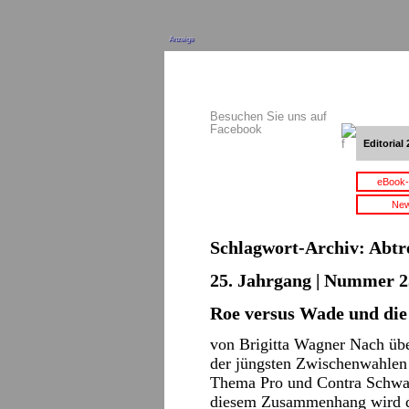
Anzeige
Besuchen Sie uns auf
Facebook
Editorial 
eBook-
New
Schlagwort-Archiv:
Abtr
25. Jahrgang | Nummer 2
Roe versus Wade und di
von Brigitta Wagner Nach üb
der jüngsten Zwischenwahlen
Thema Pro und Contra Schwan
diesem Zusammenhang wird de