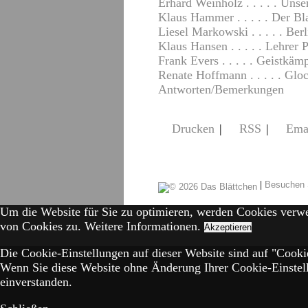
Erhard Weinholz . . . . . Uns
Klaus Hammer . . . . . Der Bl
Liesel Markowski . . . . . Ber
Klaus Hansen . . . . . Lehrer 
Frank Evers . . . . . Geistkäm
Renate Hoffmann . . . . . Glo
Antworten/Bemerkungen
Drucken
|
RSS
|
Ema
|
Besuchen 
Um die Website für Sie zu optimieren, werden Cookies verw
von Cookies zu.
Weitere Informationen.
Akzeptieren
Die Cookie-Einstellungen auf dieser Website sind auf "Cookie
Wenn Sie diese Website ohne Änderung Ihrer Cookie-Einstell
einverstanden.