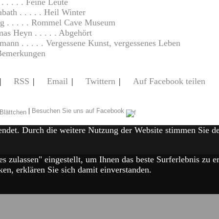
. . . . . Feine Leute
ath . . . . . Heil Winter
g . . . . . Rommel Cave Museum
as Heyn . . . . . Abgehört
mann . . . . . Vergessene Kunst, vergessenes Leben
Bemerkungen
|
RSS
|
Email
|
Twittern
|
Auf Facebook teilen
|
Besuchen Sie uns auf Facebook
endet. Durch die weitere Nutzung der Website stimmen Sie 
es zulassen" eingestellt, um Ihnen das beste Surferlebnis zu
en, erklären Sie sich damit einverstanden.