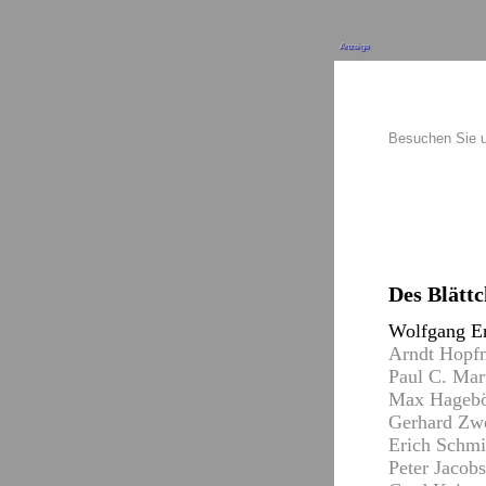
Anzeige
Besuchen Sie 
Des Blättc
Wolfgang En
Arndt Hopfma
Paul C. Marti
Max Hagebök 
Gerhard Zwer
Erich Schmid
Peter Jacobs