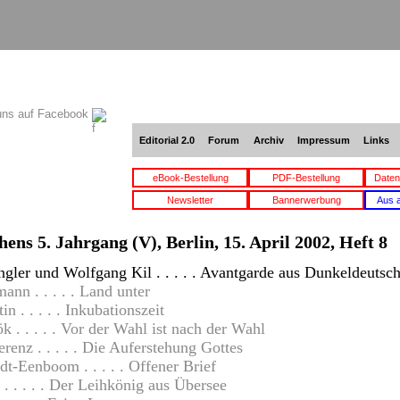
uns auf Facebook
Editorial 2.0
Forum
Archiv
Impressum
Links
eBook-Bestellung
PDF-Bestellung
Daten
Newsletter
Bannerwerbung
Aus 
hens 5. Jahrgang (V), Berlin, 15. April 2002, Heft 8
gler und Wolfgang Kil . . . . . Avantgarde aus Dunkeldeutsc
nn . . . . . Land unter
n . . . . . Inkubationszeit
. . . . . Vor der Wahl ist nach der Wahl
enz . . . . . Die Auferstehung Gottes
t-Eenboom . . . . . Offener Brief
 . . . . . Der Leihkönig aus Übersee