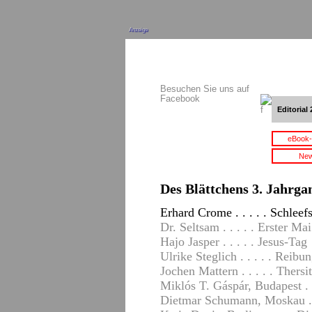
Anzeige
Besuchen Sie uns auf
Facebook
Editorial 
eBook-
New
Des Blättchens 3. Jahrgan
Erhard Crome . . . . . Schleef
Dr. Seltsam . . . . . Erster M
Hajo Jasper . . . . . Jesus-Tag
Ulrike Steglich . . . . . Reibu
Jochen Mattern . . . . . Thersi
Miklós T. Gáspár, Budapest . .
Dietmar Schumann, Moskau . .