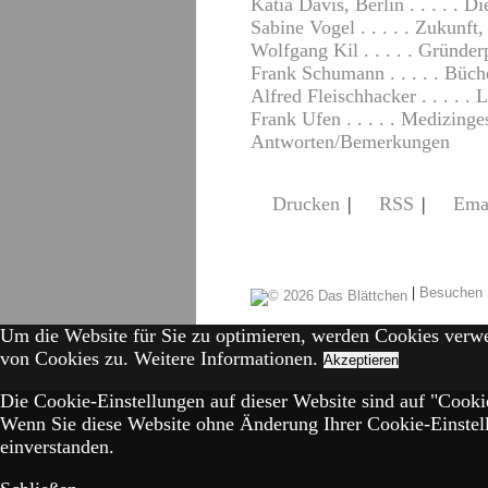
Katia Davis, Berlin . . . . . 
Sabine Vogel . . . . . Zukunft,
Wolfgang Kil . . . . . Gründer
Frank Schumann . . . . . Büch
Alfred Fleischhacker . . . . . L
Frank Ufen . . . . . Medizinge
Antworten/Bemerkungen
Drucken
|
RSS
|
Ema
|
Besuchen 
Um die Website für Sie zu optimieren, werden Cookies verw
von Cookies zu.
Weitere Informationen.
Akzeptieren
Die Cookie-Einstellungen auf dieser Website sind auf "Cookie
Wenn Sie diese Website ohne Änderung Ihrer Cookie-Einstell
einverstanden.