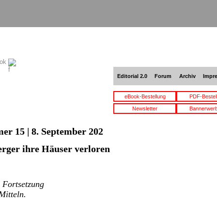
ook
Editorial 2.0
Forum
Archiv
Impr
eBook-Bestellung
PDF-Bestel
Newsletter
Bannerwer
er 15 | 8. September 202
rger ihre Häuser verloren
e Fortsetzung
Mitteln.