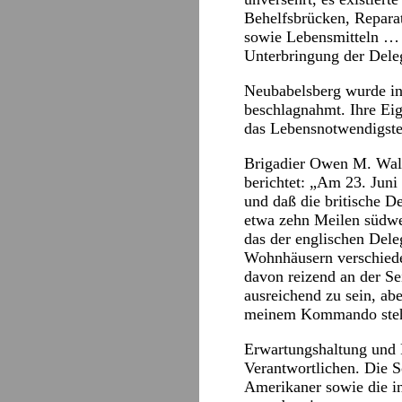
Behelfsbrücken, Repara
sowie Lebensmitteln … 
Unterbringung der Deleg
Neubabelsberg wurde in 
beschlagnahmt. Ihre Ei
das Lebensnotwendigst
Brigadier Owen M. Wale
berichtet: „Am 23. Juni
und daß die britische D
etwa zehn Meilen südwe
das der englischen Dele
Wohnhäusern verschiede
davon reizend an der Se
ausreichend zu sein, ab
meinem Kommando stehen
Erwartungshaltung und R
Verantwortlichen. Die S
Amerikaner sowie die in