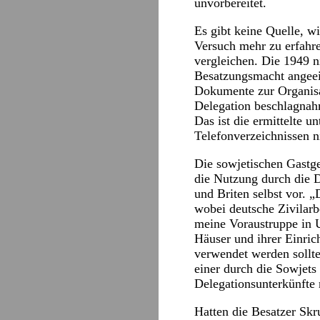
unvorbereitet.
Es gibt keine Quelle, w
Versuch mehr zu erfahre
vergleichen. Die 1949 n
Besatzungsmacht angee
Dokumente zur Organisa
Delegation beschlagnah
Das ist die ermittelte 
Telefonverzeichnissen ni
Die sowjetischen Gastge
die Nutzung durch die 
und Briten selbst vor. 
wobei deutsche Zivilarb
meine Voraustruppe in U
Häuser und ihrer Einric
verwendet werden sollte
einer durch die Sowjet
Delegationsunterkünfte n
Hatten die Besatzer Skr