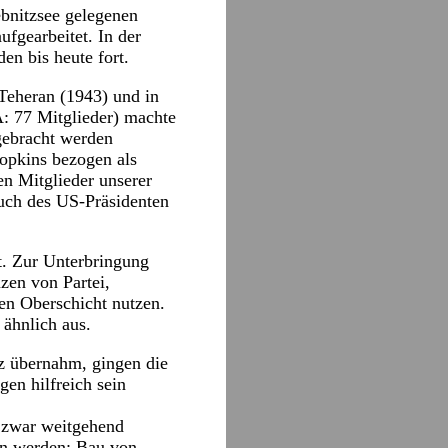
ebnitzsee gelegenen
fgearbeitet. In der
n bis heute fort.
 Teheran (1943) und in
A: 77 Mitglieder) machte
rgebracht werden
opkins bezogen als
en Mitglieder unserer
uch des US-Präsidenten
t. Zur Unterbringung
zen von Partei,
en Oberschicht nutzen.
 ähnlich aus.
z übernahm, gingen die
en hilfreich sein
 zwar weitgehend
fen werden: Bau von