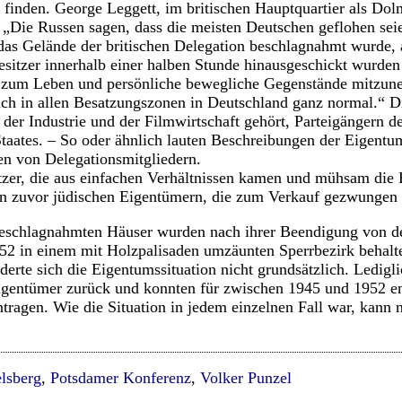
 finden. George Leggett, im britischen Hauptquartier als Dolm
: „Die Russen sagen, dass die meisten Deutschen geflohen sei
 das Gelände der britischen Delegation beschlagnahmt wurde, 
esitzer innerhalb einer halben Stunde hinausgeschickt wurden
 zum Leben und persönliche bewegliche Gegenstände mitzun
ch in allen Besatzungszonen in Deutschland ganz normal.“ D
 der Industrie und der Filmwirtschaft gehört, Parteigängern d
 Staates. – So oder ähnlich lauten Beschreibungen der Eigentu
en von Delegationsmitgliedern.
tzer, die aus einfachen Verhältnissen kamen und mühsam die 
n zuvor jüdischen Eigentümern, die zum Verkauf gezwungen
beschlagnahmten Häuser wurden nach ihrer Beendigung von de
52 in einem mit Holzpalisaden umzäunten Sperrbezirk behalt
rte sich die Eigentumssituation nicht grundsätzlich. Ledigl
 Eigentümer zurück und konnten für zwischen 1945 und 1952 e
agen. Wie die Situation in jedem einzelnen Fall war, kann n
lsberg
,
Potsdamer Konferenz
,
Volker Punzel