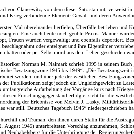
Carl von Clausewitz, von dem dieser Satz stammt, verweist in 
k und Krieg verbindende Element: Gewalt und deren Anwendu
rsten Mal übereinander herfielen, Überfälle betrieben und Kr
Besiegten. Eine auch heute noch geübte Praxis. Männer wurden
ppt, Frauen wurden vergewaltigt und ebenfalls deportiert. Be
 beschlagnahmt oder enteignet und ihre Eigentümer vertrieben
ffen hatten oder per Selbstmord aus dem Leben geschieden wa
istoriker Norman M. Naimark schrieb 1995 in seinem Buch 
ische Besatzungszone 1945 bis 1949“: „Die Besatzungszeit i
arbeitet worden, und über jede der westlichen Besatzungszonen
ch der Publikationen zeigt jedoch ein Ungleichgewicht zu Last
o umfangreiche Aufarbeitung der Vorgänge kurz nach Kriegsen
ür diesen Forschungsgegenstand erfolgte, steht für die westli
nordnung der Erlebnisse von Melvin J. Lasky, Militärhistorik
les war still. Deutsches Tagebuch 1945“ niedergeschrieben ha
hurchill und Truman, den ihnen durch Stalin für die Austrag
 2. August 1945) unterbreiteten Vorschlag anzunehmen, Schlo
nd Neubabelsberg für die Unterbringung der Regierungschefs