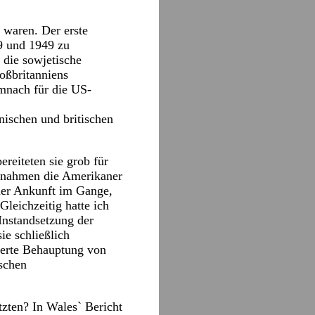
 waren. Der erste
39 und 1949 zu
 die sowjetische
oßbritanniens
mnach für die US-
nischen und britischen
reiteten sie grob für
, nahmen die Amerikaner
iner Ankunft im Gange,
Gleichzeitig hatte ich
Instandsetzung der
ie schließlich
ierte Behauptung von
schen
tzten? In Wales` Bericht