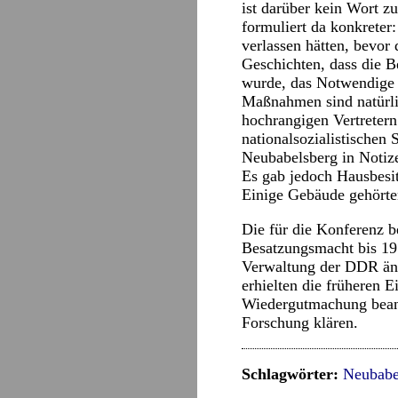
ist darüber kein Wort zu
formuliert da konkreter
verlassen hätten, bevor
Geschichten, dass die B
wurde, das Notwendige
Maßnahmen sind natürli
hochrangigen Vertretern
nationalsozialistischen
Neubabelsberg in Notiz
Es gab jedoch Hausbesi
Einige Gebäude gehörte
Die für die Konferenz 
Besatzungsmacht bis 19
Verwaltung der DDR ände
erhielten die früheren
Wiedergutmachung beantr
Forschung klären.
Schlagwörter:
Neubabe