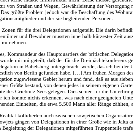
tur von Straßen und Wegen, Gewährleistung der Versorgung 
Das größte Problem jedoch war die Beschaffung des Wohnra
ationsmitglieder und der sie begleitenden Personen.
Zonen für die drei Delegationen aufgeteilt. Die darin befin
gentümer und Bewohner mussten innerhalb kürzester Zeit ausz
e mitnehmen.
s, Kommandeur des Hauptquartiers der britischen Delegatio
 wurde mir mitgeteilt, daß der für die Dreimächtekonferenz g
elegation in Babelsberg untergebracht werde, das ich bei der
stlich von Berlin gefunden habe. […] Am frühen Morgen des 
gation zugewiesene Gebiet herum und fand, daß es aus siebe
ner Größe bestand, von denen jedes in seinem eigenen Garte
ite des Griebnitz Sees gelegen. Dies schien für die Unterbrin
er ich konnte nichts erkennen, was nach einer geeigneten Unter
den Einheiten, die etwa 5.500 Mann aller Ränge zählten, a
ealität kollidierten auch zwischen sowjetischen Organisato
owjets gingen von Delegationen in einer Größe wie in Jalta 
 Begleitung der Delegationen mitgeführten Truppenteile trafe