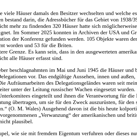
ie viele Häuser damals den Besitzer wechselten und welche es
n bestand darin, die Adressbücher für das Gebiet von 1938/
icht mehr zu findenden 320 Häuser hatte sich möglicherweise
ignet. Im Sommer 2025 konnten in Archiven der USA und Gr
tion der Konferenz gefunden werden. 105 Objekte waren de
mt worden und 53 für die Briten.
untere Grenze. Es kann sein, dass in den ausgewerteten amerika
cht alle Häuser erfasst sind.
ber beschlagnahmten im Mai und Juni 1945 die Häuser und be
Delegationen vor. Das endgültige Aussehen, innen und außen
„Die Aufräumarbeiten des Delegationsgeländes waren seit me
eiter unter der Leitung russischer Wachen eingesetzt wurden. 
nterkomitees eingeteilt und ihnen die Verantwortung für die 
htung übertragen, um sie für den Zweck auszurüsten, für den s
n.“ (O. M. Wales) Ausgehend davon ist die bis heute kolport
s vorgenommenen „Verwanzung“ der amerikanischen und briti
icht plausibel.
upel, wie sie mit fremdem Eigentum verfuhren oder dieses nu