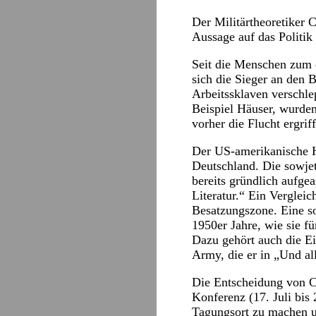
Der Militärtheoretiker 
Aussage auf das Politi
Seit die Menschen zum e
sich die Sieger an den 
Arbeitssklaven verschle
Beispiel Häuser, wurden
vorher die Flucht ergri
Der US-amerikanische H
Deutschland. Die sowjet
bereits gründlich aufge
Literatur.“ Ein Verglei
Besatzungszone. Eine s
1950er Jahre, wie sie f
Dazu gehört auch die Ei
Army, die er in „Und al
Die Entscheidung von C
Konferenz (17. Juli bis
Tagungsort zu machen u