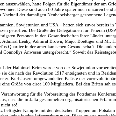
en auszuwählen, hatte Folgen für die Eigentümer der am Gri
wohner. Diese sind auch 80 Jahre später noch unzureichend au
Nachteil der damaligen Neubabelsberger gesponnene Legende
itannien, Sowjetunion und USA – hatten sich zuvor bereits in
nzen getroffen. Die Größe der Delegationen für Teheran (US
chtigsten Personen in den Gesandtschaften ihrer Länder unte
t, Admiral Leahy, Admiral Brown, Major Boettiger und Mr. H
fus Quartier in der amerikanischen Gesandtschaft. Die ander
l Connollys Anwesen untergebracht.“ Soweit das Reisetageb
auf der Halbinsel Krim wurde von der Sowjetunion vorbereite
 sie die nach der Revolution 1917 enteigneten und in Residen
der zu Kurhäusern umgewandelten Paläste der vorrevolutionär
 eine Größe von circa 100 Mitgliedern. Bei den Briten sah es
e Verantwortung für die Vorbereitung der Potsdamer Konferen
us, dass die in Jalta gesammelten organisatorischen Erfahrung
nicht so!
otz heftigster Kämpfe mit den deutschen Truppen um Potsdam
e aber keine intakte Infrastruktur mehr. Diese musste geschaf