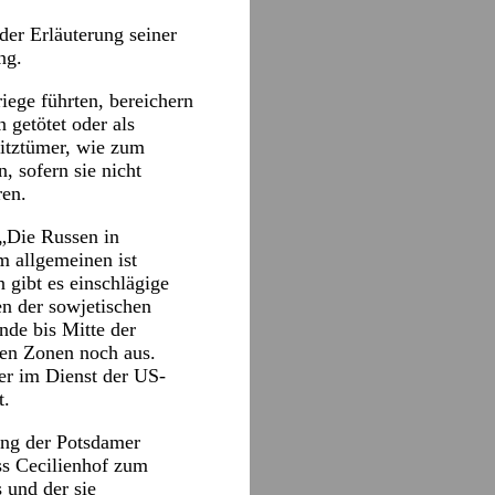
der Erläuterung seiner
ng.
iege führten, bereichern
 getötet oder als
sitztümer, wie zum
, sofern sie nicht
ren.
„Die Russen in
m allgemeinen ist
 gibt es einschlägige
en der sowjetischen
de bis Mitte der
chen Zonen noch aus.
er im Dienst der US-
t.
ung der Potsdamer
ss Cecilienhof zum
 und der sie