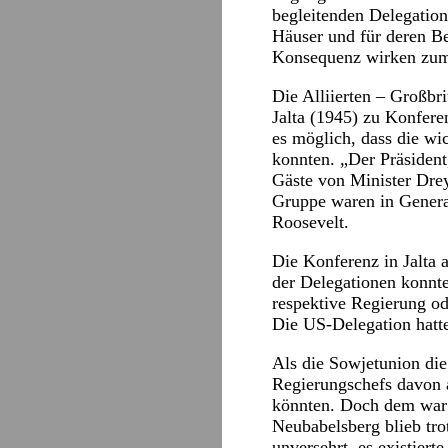
begleitenden Delegation
Häuser und für deren Be
Konsequenz wirken zum 
Die Alliierten – Großbr
Jalta (1945) zu Konfere
es möglich, dass die wi
konnten. „Der Präsiden
Gäste von Minister Drey
Gruppe waren in Genera
Roosevelt.
Die Konferenz in Jalta 
der Delegationen konnte
respektive Regierung o
Die US-Delegation hatte
Als die Sowjetunion di
Regierungschefs davon a
könnten. Doch dem war 
Neubabelsberg blieb tr
unversehrt, es existiert