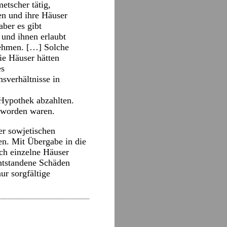
etscher tätig,
en und ihre Häuser
aber es gibt
 und ihnen erlaubt
ehmen. […] Solche
ie Häuser hätten
es
msverhältnisse in
Hypothek abzahlten.
 worden waren.
r sowjetischen
en. Mit Übergabe in die
ich einzelne Häuser
ntstandene Schäden
ur sorgfältige