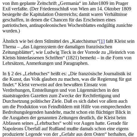
von ihm geplante Zeitschrift „Germania“ im Jahre1809 im Prager
Exil verfaßte. (Der Friedensschluß von Wien am 14. Oktober 1809
besiegelte die Kapitulation Österreichs; damit waren Verhältnisse
geschaffen, in denen die Chancen für das Erscheinen eines
patriotischen, antinapoleonischen Wochenblattes endgültig zunichte
wurden.)
Ähnlich wie bei dem Stilmittel des „Katechismus“
[1]
faßt Kleist sein
Thema – „das Lügensystem der damaligen französischen
Zeitungsblätter“, wie Ludwig Tieck in der Vorrede zu „Heinrich von
Kleists hinterlassenen Schriften“ (1821) bemerkt – in die Form von
Lehrsätzen, Anmerkungen und Paragraphen.
In § 2 des „Lehrbuches“ heißt es: „Die französische Journalistik ist
die Kunst, das Volk glauben zu machen, was die Regierung für gut
findet.“ Kleist verweist auf den bewußten Einsatz von
Verdrehungen, Entstellungen und von Lügenmärchen in den
staatstrageden Gazetten zum Zwecke der Rechtfertigung und
Durchsetzung politischer Ziele. Daß es sich dabei vor allem auch
um die Produktion von Feindbildern mit Hilfe von entsprechenden
Bedrohungslegenden handelte, macht schon ein flüchtiger Blick in
die Ausgaben der genannten Zeitungen deutlich, die Kleist beim
Abfassen seines „Lehrbuches“ wohl vor Augen hatte. Gerade für
Napoleons Überfall auf Rußland mußte damals schon eine eigens
produzierte Legende von der „Gefahr aus dem Osten“ herhalten, die