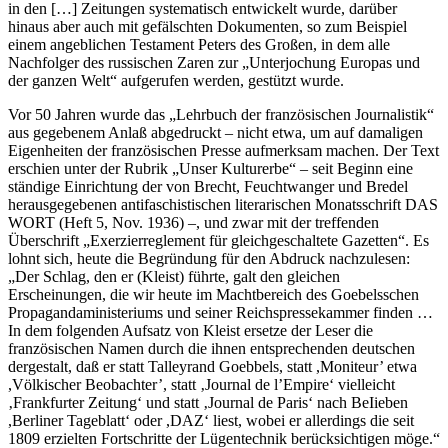
in den […] Zeitungen systematisch entwickelt wurde, darüber
hinaus aber auch mit gefälschten Dokumenten, so zum Beispiel
einem angeblichen Testament Peters des Großen, in dem alle
Nachfolger des russischen Zaren zur „Unterjochung Europas und
der ganzen Welt“ aufgerufen werden, gestützt wurde.
Vor 50 Jahren wurde das „Lehrbuch der französischen Journalistik“
aus gegebenem Anlaß abgedruckt – nicht etwa, um auf damaligen
Eigenheiten der französischen Presse aufmerksam machen. Der Text
erschien unter der Rubrik „Unser Kulturerbe“ – seit Beginn eine
ständige Einrichtung der von Brecht, Feuchtwanger und Bredel
herausgegebenen antifaschistischen literarischen Monatsschrift DAS
WORT (Heft 5, Nov. 1936) –, und zwar mit der treffenden
Überschrift „Exerzierreglement für gleichgeschaltete Gazetten“. Es
lohnt sich, heute die Begründung für den Abdruck nachzulesen:
„Der Schlag, den er (Kleist) führte, galt den gleichen
Erscheinungen, die wir heute im Machtbereich des Goebelsschen
Propagandaministeriums und seiner Reichspressekammer finden …
In dem folgenden Aufsatz von Kleist ersetze der Leser die
französischen Namen durch die ihnen entsprechenden deutschen
dergestalt, daß er statt Talleyrand Goebbels, statt ,Moniteur’ etwa
,Völkischer Beobachter’, statt ‚Journal de l’Empire‘ vielleicht
‚Frankfurter Zeitung‘ und statt ‚Journal de Paris‘ nach BeIieben
,Berliner Tageblatt‘ oder ,DAZ‘ liest, wobei er allerdings die seit
1809 erzielten Fortschritte der Lügentechnik berücksichtigen möge.“