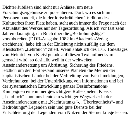
Dichter-Jubiläen sind nicht nur Anlässe, um neue
Forschungsergebnisse zu präsentieren. Dort, wo es sich um
Personen handelt, die in der fortschrittlichen Tradition des
Kulturerbes ihren Platz haben, steht auch immer die Frage nach der
Aktualität des Werkes auf der Tagesordnung. Als ich vor fast zehn
Jahren daranging, ein Buch über die „Bedrohungslüge“
vorzubereiten (DDR-Ausgabe 1982 im Akademie-Verlag
erschienen), habe ich in der Einleitung nicht zufällig aus dem
Kleistschen „Lehrbuch“ zitiert. Wenn anläßlich des 175. Todestages
von Heinrich von Kleist gerade auf diesen Text aufmerksam
gemacht wird, so deshalb, weil in der weltweiten
Auseinandersetzung um Abrüstung, Sicherung des Friedens,
letztlich um den Fortbestand unseres Planeten die Medien der
kapitalistischen Länder bei der Verbreitung von Falschmeldungen,
Verdrehungen, bei der Unterdrückung von Informationen und bei
der systematischen Entwicklung ganzer Desinformations-
Kampagnen eine immer gewichtigere Rolle spielen. Kleists
„Lehrbuch“ kann uns heute ein wichtiger Wegweiser in der
Auseinandersetzung mit „Nachrüstungs“-, „Überlegenheits“- und
Bedrohungs“-Legenden sein und gute Dienste bei der
Entschleierung der Legenden vom Nutzen der Sternenkriege leisten.