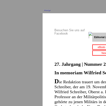
Anzeige
Besuchen Sie uns auf
Facebook
Editorial 
eBook-
New
27. Jahrgang | Nummer 2
In memoriam Wilfried S
D
ie Redaktion trauert um de
Schreiber, der am 19. Novemb
Wilfried Schreiber, Oberst a
Professor an der Militärpoli
gehörte zu jenen Militärs in 