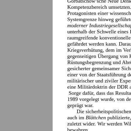
Gorbatschow’sche Neue Denke
Kompetenzbereich umsetzten. 
Protagonisten einer wissensch
Systemgrenze hinweg geführt
moderner Industriegesellscha
unterhalb der Schwelle eines
raumgreifende konventionelle
gefährdet werden kann. Daraus
Kriegsverhütung, dem im Verh
gegenseitigen Übergang von K
Rüstungsbegrenzung und Abrü
gesicherter gemeinsamer Sich
einer von der Staatsführung 
militärischer und ziviler Exp
eine Militärdoktrin der DDR a
Sorge dafür, dass das Result
1989 vorgelegt wurde, von d
geprägt war.
Die sicherheitspolitische
auch im
Blättchen
publizierte
zuletzt wider. Wir werden Wi
bewahren.