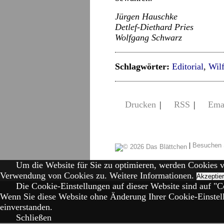
Jürgen Hauschke
Detlef-Diethard Pries
Wolfgang Schwarz
Schlagwörter:
Editorial
,
Wilf
Drucken
|
RSS
|
Ema
|
Besuchen 
Um die Website für Sie zu optimieren, werden Cookies 
Verwendung von Cookies zu.
Weitere Informationen.
Akzeptie
Die Cookie-Einstellungen auf dieser Website sind auf "Co
Wenn Sie diese Website ohne Änderung Ihrer Cookie-Einstell
einverstanden.
Schließen