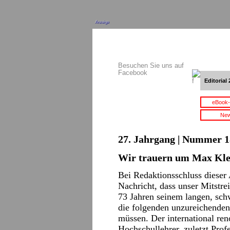
Anzeige
Besuchen Sie uns auf
Facebook
Editorial 
eBook-
New
27. Jahrgang | Nummer 18
Wir trauern um Max Kle
Bei Redaktionsschluss dieser 
Nachricht, dass unser Mitstr
73 Jahren seinem langen, schw
die folgenden unzureichenden
müssen. Der international re
Hochschullehrer, zuletzt Prof