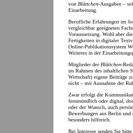
von
Blättchen
-Ausgaben – sel
Einarbeitung.
Berufliche Erfahrungen im Jo
vergleichbar geeigneten Fach
Voraussetzung. Wohl aber die
Fertigkeiten in digitaler Tex
Online-Publikationssystem Wo
Weiteres in der Einarbeitungs
Mitglieder der
Blättchen
-Reda
im Rahmen des inhaltlichen S
Wirtschaft) eigene Beiträge z
nicht – mit Ausnahme der Ru
Zwar erfolgt die Kommunikat
fernmündlich oder digital, do
oder der Wunsch, auch pers
Bewerbungen aus Berlin und
besonders hilfreich.
Bei Interesse senden Sie bitt