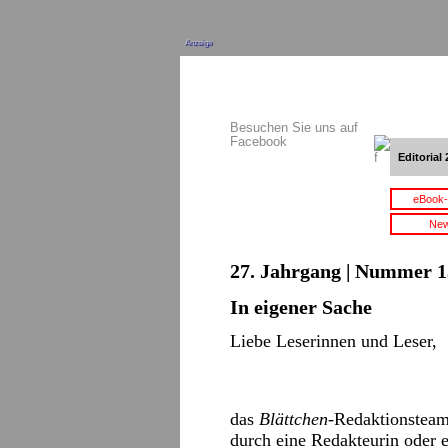
Anzeige
Besuchen Sie uns auf
Facebook
Editorial 
eBook-
New
27. Jahrgang | Nummer 13
In eigener Sache
Liebe Leserinnen und Leser,
das
Blättchen
-Redaktionsteam
durch eine Redakteurin oder e