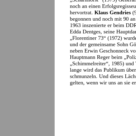
noch an einen Erfolgsregisseur
hervortrat.
Klaus Gendries
(9
begonnen und noch mit 90 an 
1963 inszenierte er beim DDR
Edda Dentges, seine Hauptdar
„Florentiner 73“ (1972) wurd
und der gemeinsame Sohn Göt
neben Erwin Geschonneck vor
Hauptmann Reger beim „Polize
„Schimmelreiter“, 1985) und
lange wird das Publikum über
schmunzeln. Und dieses Läche
gelten, wenn wir uns an sie e