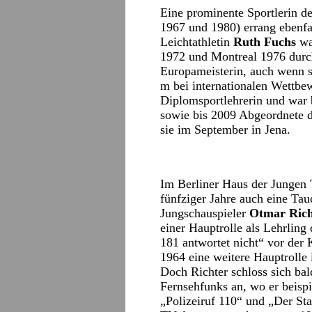
Eine prominente Sportlerin 
1967 und 1980) errang ebenfa
Leichtathletin
Ruth Fuchs
wa
1972 und Montreal 1976 durc
Europameisterin, auch wenn si
m bei internationalen Wettbew
Diplomsportlehrerin und war 
sowie bis 2009 Abgeordnete d
sie im September in Jena.
Im Berliner Haus der Jungen T
fünfziger Jahre auch eine Ta
Jungschauspieler
Otmar Rich
einer Hauptrolle als Lehrlin
181 antwortet nicht“ vor der
1964 eine weitere Hauptroll
Doch Richter schloss sich ba
Fernsehfunks an, wo er beispi
„Polizeiruf 110“ und „Der Sta