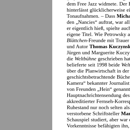
dem Free Jazz widmete. Der 
hinterlässt glücklicherweise 
Tonaufnahmen. – Dass
Micha
den „Nancies“ auftrat, war al
er eigentlich hieß, spielte a
eigene Titel. Wie Petrowsky a
Blättchen
-Freunde mit Trauer 
und Autor
Thomas Kuczynsk
Jürgen und Marguerite Kuczyn
die
Weltbühne
geschrieben hat
belieferte seit 1998 beide
Wel
über die Planwirtschaft in de
geschichtsbetrachtende Bücher
Kamera“ bekannter Journalist
von Freunden „Hein“ genannt
Hauptnachrichtensendung des
akkreditierter Fernseh-Korresp
Ruhestand nur noch selten al
verstorbene Schriftsteller
Man
Schauspiel studiert, aber wa
Vorkenntnisse befähigten ihn,