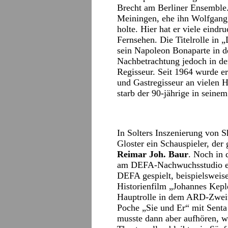
Brecht am Berliner Ensemble. 
Meiningen, ehe ihn Wolfgang
holte. Hier hat er viele eindr
Fernsehen. Die Titelrolle in 
sein Napoleon Bonaparte in de
Nachbetrachtung jedoch in de
Regisseur. Seit 1964 wurde er
und Gastregisseur an vielen 
starb der 90-jährige in sein
In Solters Inszenierung von 
Gloster ein Schauspieler, der
Reimar Joh. Baur
. Noch in 
am DEFA-Nachwuchsstudio erh
DEFA gespielt, beispielsweise
Historienfilm „Johannes Kepl
Hauptrolle in dem ARD-Zweit
Poche „Sie und Er“ mit Senta
musste dann aber aufhören, we