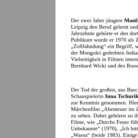
Der zwei Jahre jüngere
Manfr
Leipzig den Beruf gelernt und
Jahrzehnte gehörte er den do
Publikum wurde er 1970 als 
„Zollfahndung“ ein Begriff, 
der Mongolei gedrehten India
Vielseitigkeit in Filmen inte
Bernhard Wicki und des Russ
Der Tod der großen, aus Bas
Schauspielerin
Inna Tschuri
zur Kenntnis genommen. Hierz
Märchenfilm „Abenteuer im Z
zu sehen. Dabei gehören zu ih
Filme, wie „Durchs Feuer führ
Unbekannte“ (1970), „Ich bi
„Wassa“ (beide 1983). Einige