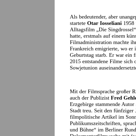
Als bedeutender, aber unangep
startete
Otar Iosseliani
1958 
Alltagsfilm „Die Singdrossel
hatte, erstmals auf einem kün
Filmadministration machte ihm
Frankreich emigrierte, wo e
Geburtstag starb. Er war ein 
2015 entstandene Filme sich o
Sowjetunion auseinandersetzt
Mit der Filmsprache großer Re
auch der Publizist
Fred Gehl
Erzgebirge stammende Autor st
Stadt treu. Seit den fünfziger
filmpolitische Artikel im So
Publikumszeitschriften, sprac
und Bühne“ im Berliner Rundf