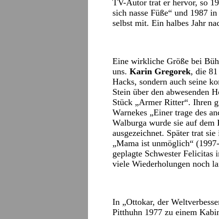
TV-Autor trat er hervor, so 
sich nasse Füße“ und 1987 in d
selbst mit. Ein halbes Jahr n
Eine wirkliche Größe bei Bü
uns.
Karin Gregorek
, die 8
Hacks, sondern auch seine ko
Stein über den abwesenden He
Stück „Armer Ritter“. Ihren g
Warnekes „Einer trage des an
Walburga wurde sie auf dem K
ausgezeichnet. Später trat sie
„Mama ist unmöglich“ (1997-
geplagte Schwester Felicita
viele Wiederholungen noch la
In „Ottokar, der Weltverbesse
Pitthuhn 1977 zu einem Kabin