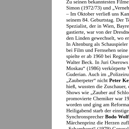
Zu seinen bekanntesten Filme
Simon (1972/73) und „Verneh
– Im Oktober verließ uns K
seinem 84. Geburtstag. Der T
Spezialist, der in Wien, Bay
gastierte, war von der Dresd
den Linden gewechselt, wo e
In Altenburg als Schauspieler
bei Film und Fernsehen sein
spielte er ab 1960 bei Regis
Walter Beck. In Juri Oserows
Moskau“ (1986) verkörperte V
Guderian. Auch im „Polizeiruf
„Zauberpeter“ nicht
Peter Ke
hieß, wussten die Zuschauer, 
Shows wie „Zauber auf Schlo
promovierte Chemiker war 19
worden und ging am Reformat
Heiligabend starb der einstig
Synchronsprecher
Bodo Wolf
Märchenprinz die Herzen zufl
„Scharnhorst“ (1979) General