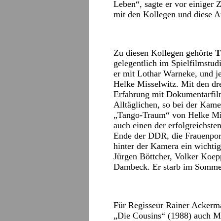
Leben“, sagte er vor einiger 
mit den Kollegen und diese A
Zu diesen Kollegen gehörte
T
gelegentlich im Spielfilmstud
er mit Lothar Warneke, und j
Helke Misselwitz. Mit den dre
Erfahrung mit Dokumentarfilm
Alltäglichen, so bei der Kame
„Tango-Traum“ von Helke Miss
auch einen der erfolgreichs
Ende der DDR, die Frauenport
hinter der Kamera ein wichtig
Jürgen Böttcher, Volker Koe
Dambeck. Er starb im Sommer
Für Regisseur Rainer Ackerm
„Die Cousins“ (1988) auch Mi