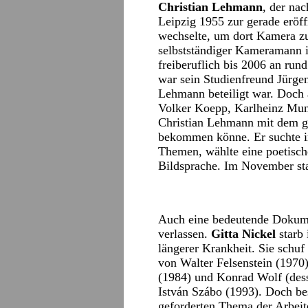
Christian Lehmann
, der na
Leipzig 1955 zur gerade eröf
wechselte, um dort Kamera zu 
selbstständiger Kameramann 
freiberuflich bis 2006 an run
war sein Studienfreund Jürgen
Lehmann beteiligt war. Doch
Volker Koepp, Karlheinz Mu
Christian Lehmann mit dem ga
bekommen könne. Er suchte i
Themen, wählte eine poetisch
Bildsprache. Im November sta
Auch eine bedeutende Dokume
verlassen.
Gitta Nickel
starb 
längerer Krankheit. Sie schuf o
von Walter Felsenstein (1970
(1984) und Konrad Wolf (dess
István Szábo (1993). Doch be
geforderten Thema der Arbeite