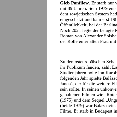
Gleb Panfilow
. Er starb nur
mit 89 Jahren. Sein 1979 ent
dem sowjetischen System hade
eingeschätzt und kam erst 198
Öffentlichkeit, bei der Berli
Noch 2021 legte der betagte 
Roman von Alexander Solshen
der Rolle einer alten Frau mit
Zu den osteuropäischen Schau
ihr Publikum fanden, zählt
La
Studienjahren holte ihn Kár
folgenden Jahr spielte Balázs
Jancsó, der für die weitere 
sein sollte. In seinen unkonv
gehaltenen Filmen wie „Roter
(1975) und dem Sequel „Unga
(beide 1979) war Balázsovits 
Filme. Er starb in Budapest 