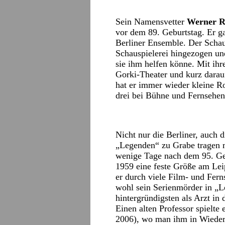
Sein Namensvetter
Werner 
vor dem 89. Geburtstag. Er ga
Berliner Ensemble. Der Schaus
Schauspielerei hingezogen un
sie ihm helfen könne. Mit ih
Gorki-Theater und kurz dara
hat er immer wieder kleine R
drei bei Bühne und Fernsehen 
Nicht nur die Berliner, auch 
„Legenden“ zu Grabe tragen
wenige Tage nach dem 95. Geb
1959 eine feste Größe am Lei
er durch viele Film- und Fern
wohl sein Serienmörder in „L
hintergründigsten als Arzt i
Einen alten Professor spielte 
2006), wo man ihm in Wiede