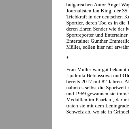
bulgarischen Autor Angel Wag
Journalisten Ian King, der 35 
Triebkraft in der deutschen K
Sportler, deren Tod es in die
deren Ehren Sender wie der 
Sportreporter und Entertainer
Entertainer Gunther Emmerlich
Müller, sollen hier nur erwäh
*
Frau Müller war gut bekannt 
Ljudmila Beloussowa und
Ole
bereits 2017 mit 82 Jahren. A
nahm es selbst die Sportwelt
und 1969 gewannen sie immer
Medaillen im Paarlauf, darun
traten sie mit dem Leningrader
Schweiz ab, wo sie in Grinde