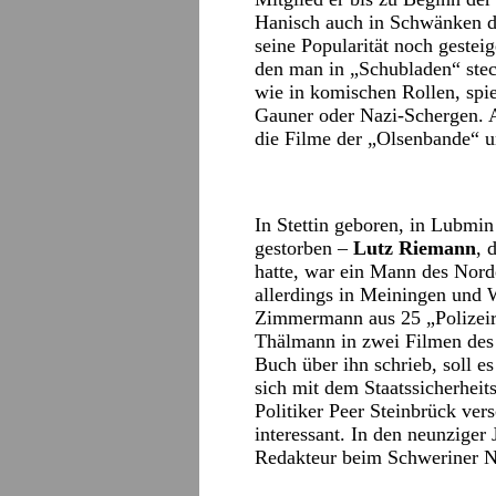
Hanisch auch in Schwänken de
seine Popularität noch gestei
den man in „Schubladen“ stec
wie in komischen Rollen, spie
Gauner oder Nazi-Schergen. A
die Filme der „Olsenbande“ u
In Stettin geboren, in Lubmi
gestorben –
Lutz Riemann
, 
hatte, war ein Mann des Norde
allerdings in Meiningen und 
Zimmermann aus 25 „Polizeiru
Thälmann in zwei Filmen des 
Buch über ihn schrieb, soll e
sich mit dem Staatssicherhei
Politiker Peer Steinbrück vers
interessant. In den neunziger 
Redakteur beim Schweriner N