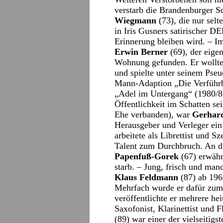
verstarb die Brandenburger S
Wiegmann
(73), die nur selt
in Iris Gusners satirischer 
Erinnerung bleiben wird. – I
Erwin Berner
(69), der eigen
Wohnung gefunden. Er wollte 
und spielte unter seinem Pseu
Mann-Adaption „Die Verführb
„Adel im Untergang“ (1980/8
Öffentlichkeit im Schatten sei
Ehe verbanden), war
Gerhar
Herausgeber und Verleger ein
arbeitete als Librettist und S
Talent zum Durchbruch. An di
Papenfuß-Gorek
(67) erwähn
starb. – Jung, frisch und man
Klaus Feldmann
(87) ab 196
Mehrfach wurde er dafür zum 
veröffentlichte er mehrere he
Saxofonist, Klarinettist und F
(89) war einer der vielseitig