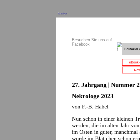
Anzeige
Besuchen Sie uns auf
Facebook
Editorial 
eBook-
New
27. Jahrgang | Nummer 2 
Nekrologe 2023
von F.-B. Habel
Nun schon in einer kleinen Tr
werden, die im alten Jahr vo
im Osten in guter, manchmal 
wurde im Blättchen schon erin