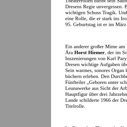
Theaterrollen bleibt sein Säu
Dresens Regie unvergessen. Be
wichtigen Schuss Tragik. Und
eine Rolle, die er stark ins 
95. Geburtstag ist er im März
Ein anderer großer Mime am D
Ära
Horst Hiemer
, der im S
Inszenierungen von Karl Pary
Dresen wichtige Aufgaben übe
Sein warmes, sonores Organ 
büchern erleben. Den Durchbr
Fünfteiler „Geboren unter sc
Leunawerke aus Sicht der Arb
Hauptfigur über drei Jahrzeh
Lande schilderte 1966 der Dre
Titelrolle.