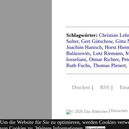
Schlagwörter:
Christian Le
Solter
,
Gert Gütschow
,
Gitta 
Joachim Hanisch
,
Horst Hiem
Balázsovits
,
Lutz Riemann
,
M
Iosseliani
,
Otmar Richter
,
Pet
Ruth Fuchs
,
Thomas Plenert
,
Drucken
|
RSS
|
Ema
|
Besuchen 
Um die Website für Sie zu optimieren, werden Cookies verw
von Cookies zu.
Weitere Informationen.
Akzeptieren