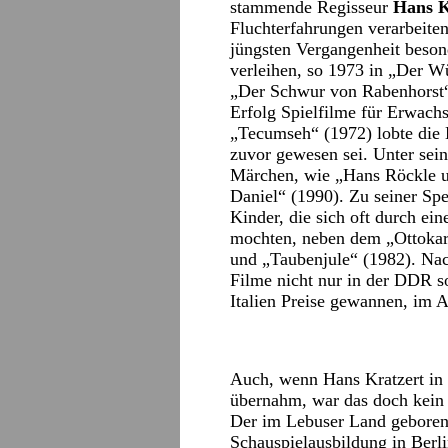
stammende Regisseur
Hans K
Fluchterfahrungen verarbeite
jüngsten Vergangenheit beson
verleihen, so 1973 in „Der 
„Der Schwur von Rabenhorst“
Erfolg Spielfilme für Erwachs
„Tecumseh“ (1972) lobte die K
zuvor gewesen sei. Unter sei
Märchen, wie „Hans Röckle u
Daniel“ (1990). Zu seiner Sp
Kinder, die sich oft durch ei
mochten, neben dem „Ottokar
und „Taubenjule“ (1982). Nach
Filme nicht nur in der DDR s
Italien Preise gewannen, im A
Auch, wenn Hans Kratzert in 
übernahm, war das doch kein
Der im Lebuser Land geborene
Schauspielausbildung in Berlin