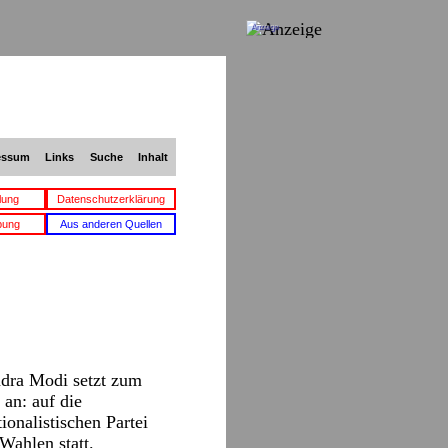
Anzeige
essum
Links
Suche
Inhalt
lung
Datenschutzerklärung
bung
Aus anderen Quellen
ndra Modi setzt zum
 an: auf die
onalistischen Partei
Wahlen statt.