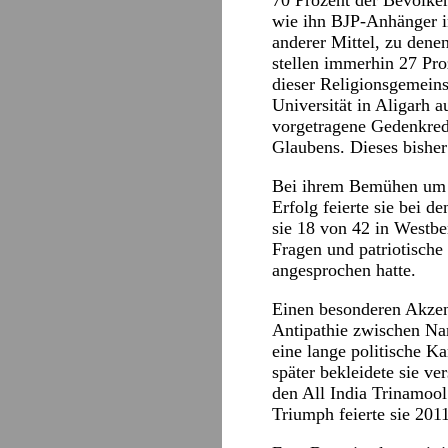
70 Prozent der Bevölke
wie ihn BJP-Anhänger in
anderer Mittel, zu den
stellen immerhin 27 Pro
dieser Religionsgemein
Universität in Aligarh 
vorgetragene Gedenkred
Glaubens. Dieses bishe
Bei ihrem Bemühen um E
Erfolg feierte sie bei 
sie 18 von 42 in Westbe
Fragen und patriotisch
angesprochen hatte.
Einen besonderen Akzent
Antipathie zwischen Nar
eine lange politische Ka
später bekleidete sie v
den All India Trinamool
Triumph feierte sie 2011