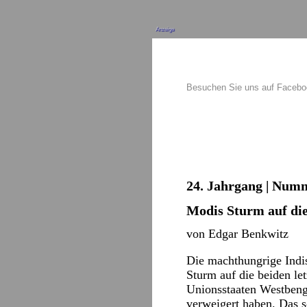
Anzeige
Besuchen Sie uns auf Faceb
24. Jahrgang | Numm
Modis Sturm auf die
von Edgar Benkwitz
Die machthungrige Indi
Sturm auf die beiden le
Unionsstaaten Westbenga
verweigert haben. Das so