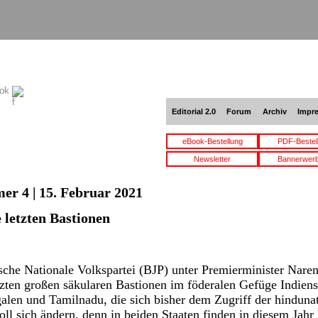
ook
Editorial 2.0
Forum
Archiv
Impr
eBook-Bestellung
PDF-Bestel
Newsletter
Bannerwer
er 4 | 15. Februar 2021
 letzten Bastionen
sche Nationale Volkspartei (BJP) unter Premierminister Nare
tzten großen säkularen Bastionen im föderalen Gefüge Indiens
len und Tamilnadu, die sich bisher dem Zugriff der hindunati
ll sich ändern, denn in beiden Staaten finden in diesem Jahr 