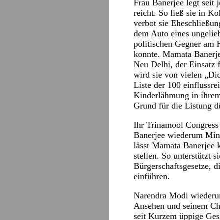
Frau Banerjee legt seit
reicht. So ließ sie in K
verbot sie Eheschließun
dem Auto eines ungelieb
politischen Gegner am 
konnte. Mamata Banerjee
Neu Delhi, der Einsatz 
wird sie von vielen „Di
Liste der 100 einflussr
Kinderlähmung in ihrem 
Grund für die Listung 
Ihr Trinamool Congress 
Banerjee wiederum Minis
lässt Mamata Banerjee 
stellen. So unterstützt
Bürgerschaftsgesetze, di
einführen.
Narendra Modi wiederum
Ansehen und seinem Cha
seit Kurzem üppige Gesi