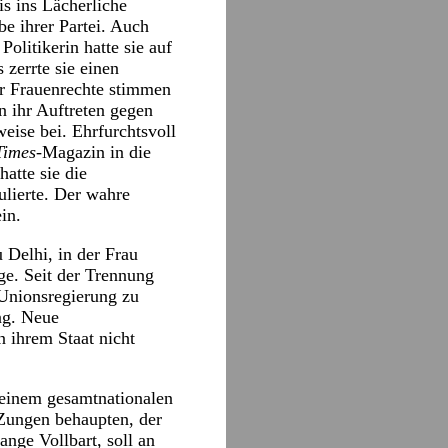
s ins Lächerliche
rbe ihrer Partei. Auch
olitikerin hatte sie auf
 zerrte sie einen
ür Frauenrechte stimmen
n ihr Auftreten gegen
eise bei. Ehrfurchtsvoll
Times
-Magazin in die
atte sie die
ulierte. Der wahre
in.
 Delhi, in der Frau
ge. Seit der Trennung
 Unionsregierung zu
ung. Neue
n ihrem Staat nicht
seinem gesamtnationalen
Zungen behaupten, der
nge Vollbart, soll an