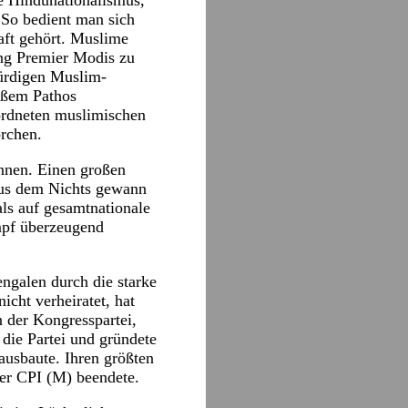
e Hindunationalismus,
 So bedient man sich
aft gehört. Muslime
ung Premier Modis zu
würdigen Muslim-
roßem Pathos
ordneten muslimischen
rchen.
nnen. Einen großen
 aus dem Nichts gewann
ls auf gesamtnationale
mpf überzeugend
ngalen durch die starke
cht verheiratet, hat
n der Kongresspartei,
 die Partei und gründete
ausbaute. Ihren größten
der CPI (M) beendete.