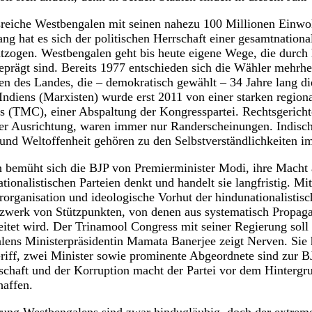
nsreiche Westbengalen mit seinen nahezu 100 Millionen Einwo
ang hat es sich der politischen Herrschaft einer gesamtnation
tzogen. Westbengalen geht bis heute eigene Wege, die durch 
eprägt sind. Bereits 1977 entschieden sich die Wähler mehrhei
n des Landes, die – demokratisch gewählt – 34 Jahre lang die
ndiens (Marxisten) wurde erst 2011 von einer starken regiona
 (TMC), einer Abspaltung der Kongresspartei. Rechtsgerichte
cher Ausrichtung, waren immer nur Randerscheinungen. Indisc
und Weltoffenheit gehören zu den Selbstverständlichkeiten im
en bemüht sich die BJP von Premierminister Modi, ihre Macht
tionalistischen Parteien denkt und handelt sie langfristig. Mi
organisation und ideologische Vorhut der hindunationalistis
zwerk von Stützpunkten, von denen aus systematisch Propaga
eitet wird. Der Trinamool Congress mit seiner Regierung soll
ns Ministerpräsidentin Mamata Banerjee zeigt Nerven. Sie ha
iff, zwei Minister sowie prominente Abgeordnete sind zur B
schaft und der Korruption macht der Partei vor dem Hintergru
haffen.