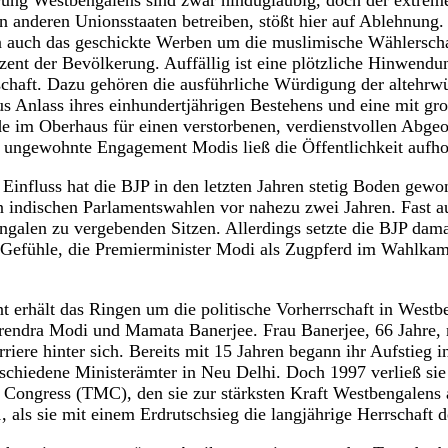
rung Westbengalens sind zwar hindugläubig, doch der extrem
 anderen Unionsstaaten betreiben, stößt hier auf Ablehnung.
en auch das geschickte Werben um die muslimische Wählersch
zent der Bevölkerung. Auffällig ist eine plötzliche Hinwend
schaft. Dazu gehören die ausführliche Würdigung der altehr
aus Anlass ihres einhundertjährigen Bestehens und eine mit g
e im Oberhaus für einen verstorbenen, verdienstvollen Abge
r ungewohnte Engagement Modis ließ die Öffentlichkeit aufho
influss hat die BJP in den letzten Jahren stetig Boden gewo
den indischen Parlamentswahlen vor nahezu zwei Jahren. Fast
ngalen zu vergebenden Sitzen. Allerdings setzte die BJP dama
e Gefühle, die Premierminister Modi als Zugpferd im Wahlka
 erhält das Ringen um die politische Vorherrschaft in Westbe
endra Modi und Mamata Banerjee. Frau Banerjee, 66 Jahre, ni
rriere hinter sich. Bereits mit 15 Jahren begann ihr Aufstieg i
erschiedene Ministerämter in Neu Delhi. Doch 1997 verließ sie
 Congress (TMC), den sie zur stärksten Kraft Westbengalens 
, als sie mit einem Erdrutschsieg die langjährige Herrschaft 