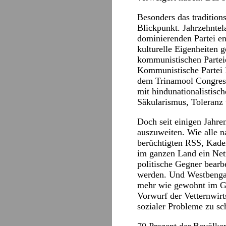
Besonders das traditio
Blickpunkt. Jahrzehntel
dominierenden Partei en
kulturelle Eigenheiten g
kommunistischen Parteie
Kommunistische Partei I
dem Trinamool Congress
mit hindunationalistis
Säkularismus, Toleranz 
Doch seit einigen Jahr
auszuweiten. Wie alle na
berüchtigten RSS, Kader
im ganzen Land ein Net
politische Gegner bearb
werden. Und Westbengale
mehr wie gewohnt im Gr
Vorwurf der Vetternwirt
sozialer Probleme zu sc