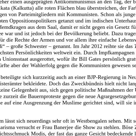
 jeher einen ausgeprägten Antikommunismus an den Tag, der bi
olkata (Kalkutta) alle roten Flächen blau überstreichen, der Fa
gen von Parteimitgliedern mit Kommunisten. Schon als junge P
ten Oppositionspolitikers getanzt und im indischen Unterhaus
Hemdkragen aus dem Saal, damit er nicht gegen ein Gesetz f
 war und ist jedoch bei der Bevölkerung beliebt. Dazu trage
für die Rechte der Armen und vor allem ihre einfache Lebensw
di“ – große Schwester – genannt. Im Jahr 2012 reihte sie das
eichsten Persönlichkeiten weltweit ein. Durch Impfkampagnen h
Unionsstaat ausgerottet, wofür ihr Bill Gates persönlich grat
dürfte aber der Wahlerfolg gegen die Kommunisten gewesen se
beteiligte sich kurzzeitig auch an einer BJP-Regierung in Neu
terämter bekleidete. Doch das Zweckbündnis hielt nicht lan
keine Gelegenheit aus, sich gegen politische Maßnahmen der
 sie zurzeit die Bauernproteste gegen die neue Agrargesetzgeb
e auf eine Ausgrenzung der Muslime gerichtet sind, will sie i
 lässt sich neuerdings sehr oft in Westbengalen sehen. Mit 
risma versucht er Frau Banerjee die Show zu stehlen. Böse 
chtsschmuck Modis, der fast das ganze Gesicht bedeckende la