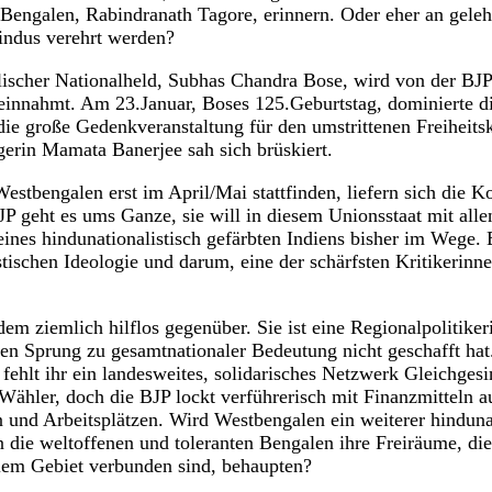
 Bengalen, Rabindranath Tagore, erinnern. Oder eher an gele
indus verehrt werden?
ischer Nationalheld, Subhas Chandra Bose, wird von der BJP
einnahmt. Am 23.Januar, Boses 125.Geburtstag, dominierte d
die große Gedenkveranstaltung für den umstrittenen Freiheits
egerin Mamata Banerjee sah sich brüskiert.
stbengalen erst im April/Mai stattfinden, liefern sich die Ko
JP geht es ums Ganze, sie will in diesem Unionsstaat mit alle
 eines hindunationalistisch gefärbten Indiens bisher im Wege.
tischen Ideologie und darum, eine der schärfsten Kritikerinn
m ziemlich hilflos gegenüber. Sie ist eine Regionalpolitikeri
en Sprung zu gesamtnationaler Bedeutung nicht geschafft hat
hlt ihr ein landesweites, solidarisches Netzwerk Gleichgesi
 Wähler, doch die BJP lockt verführerisch mit Finanzmitteln a
und Arbeitsplätzen. Wird Westbengalen ein weiterer hindunati
 die weltoffenen und toleranten Bengalen ihre Freiräume, die
llem Gebiet verbunden sind, behaupten?