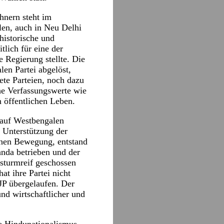
hnern steht im
alen, auch in Neu Delhi
historische und
tlich für eine der
 Regierung stellte. Die
len Partei abgelöst,
te Parteien, noch dazu
he Verfassungswerte wie
 öffentlichen Leben.
 auf Westbengalen
t Unterstützung der
chen Bewegung, entstand
nda betrieben und der
 sturmreif geschossen
t ihre Partei nicht
JP übergelaufen. Der
nd wirtschaftlicher und