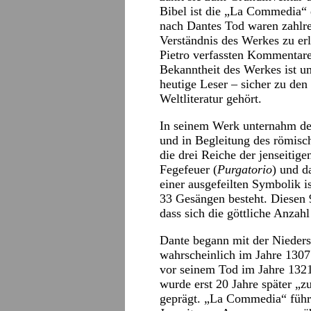
Bibel ist die „La Commedia“ 
nach Dantes Tod waren zahlr
Verständnis des Werkes zu er
Pietro verfassten Kommentare,
Bekanntheit des Werkes ist um
heutige Leser – sicher zu de
Weltliteratur gehört.
In seinem Werk unternahm de
und in Begleitung des römisch
die drei Reiche der jenseitige
Fegefeuer (
Purgatorio
) und d
einer ausgefeilten Symbolik is
33 Gesängen besteht. Diesen 9
dass sich die göttliche Anzah
Dante begann mit der Nieders
wahrscheinlich im Jahre 1307 
vor seinem Tod im Jahre 1321.
wurde erst 20 Jahre später 
geprägt. „La Commedia“ führt