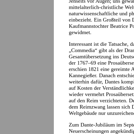
Jenseits vor Augen; uns gewäh
mittelalterlich-christliche We
naturwissenschaftliche und p
einbezieht. Ein Großteil von
Kaufmannstochter Beatrice Por
gewidmet.
Interessant ist die Tatsache,
„Commedia“ gibt als der Dra
Gesamtübersetzung ins Deuts
der 1767–69 eine Prosaüberset
erschien 1821 eine gereimte 
Kannegießer. Danach entschie
weiterhin dafür, Dantes komp
auf Kosten der Verständlichke
wieder vermehrt Prosaüberset
auf den Reim verzichteten. D
dem Reimzwang lassen sich D
Weltgebäude nur unzureichend
Zum Dante-Jubiläum im Septe
Neuerscheinungen angekündig