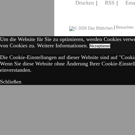
Drucken
|
RSS
|
Ema
|
Besuchen 
Um die Website für Sie zu optimieren, werden Cookies verw
von Cookies zu.
Weitere Informationen.
Akzeptieren
Die Cookie-Einstellungen auf dieser Website sind auf "Cookie
Wenn Sie diese Website ohne Änderung Ihrer Cookie-Einstell
einverstanden.
Schließen