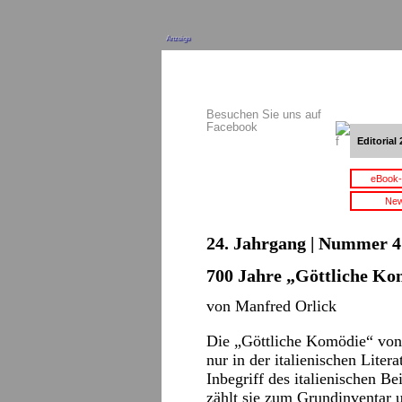
Anzeige
Besuchen Sie uns auf
Facebook
Editorial 
eBook-
New
24. Jahrgang | Nummer 4 
700 Jahre „Göttliche Ko
von Manfred Orlick
Die „Göttliche Komödie“ von
nur in der italienischen Liter
Inbegriff des italienischen Be
zählt sie zum Grundinventar u